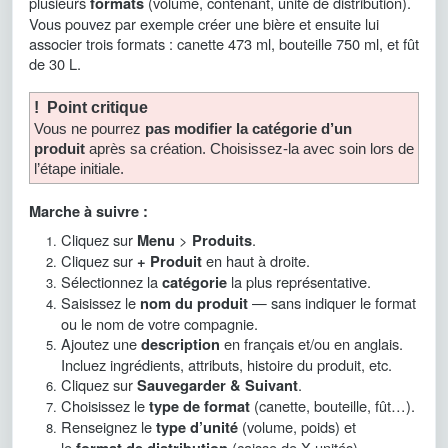
plusieurs
(volume, contenant, unité de distribution).
formats
Vous pouvez par exemple créer une bière et ensuite lui
associer trois formats : canette 473 ml, bouteille 750 ml, et fût
de 30 L.
! Point critique
Vous ne pourrez
pas modifier la catégorie d’un
produit
après sa création. Choisissez-la avec soin lors de
l’étape initiale.
Marche à suivre :
Cliquez sur
>
.
Menu
Produits
Cliquez sur
en haut à droite.
+ Produit
Sélectionnez la
la plus représentative.
catégorie
Saisissez le
— sans indiquer le format
nom du produit
ou le nom de votre compagnie.
Ajoutez une
en français et/ou en anglais.
description
Incluez ingrédients, attributs, histoire du produit, etc.
Cliquez sur
.
Sauvegarder & Suivant
Choisissez le
(canette, bouteille, fût…).
type de format
Renseignez le
(volume, poids) et
type d’unité
le
(caisse de X unités).