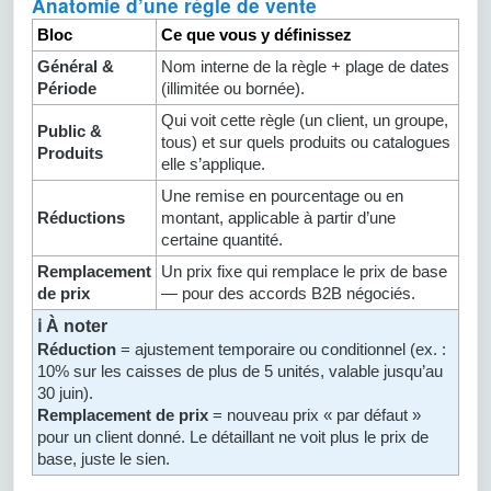
Anatomie d’une règle de vente
Bloc
Ce que vous y définissez
Général &
Nom interne de la règle + plage de dates
Période
(illimitée ou bornée).
Qui voit cette règle (un client, un groupe,
Public &
tous) et sur quels produits ou catalogues
Produits
elle s’applique.
Une remise en pourcentage ou en
Réductions
montant, applicable à partir d’une
certaine quantité.
Remplacement
Un prix fixe qui remplace le prix de base
de prix
— pour des accords B2B négociés.
ℹ️ À noter
Réduction
= ajustement temporaire ou conditionnel (ex. :
10% sur les caisses de plus de 5 unités, valable jusqu’au
30 juin).
Remplacement de prix
= nouveau prix « par défaut »
pour un client donné. Le détaillant ne voit plus le prix de
base, juste le sien.