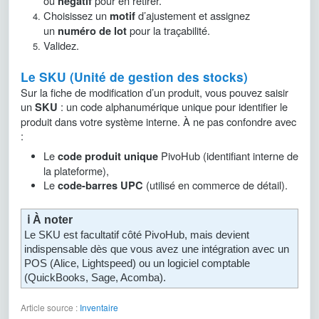
ou
pour en retirer.
négatif
Choisissez un
d’ajustement et assignez
motif
un
pour la traçabilité.
numéro de lot
Validez.
Le SKU (Unité de gestion des stocks)
Sur la fiche de modification d’un produit, vous pouvez saisir
un
: un code alphanumérique unique pour identifier le
SKU
produit dans votre système interne. À ne pas confondre avec
:
Le
PivoHub (identifiant interne de
code produit unique
la plateforme),
Le
(utilisé en commerce de détail).
code-barres UPC
ℹ️ À noter
Le SKU est facultatif côté PivoHub, mais devient
indispensable dès que vous avez une intégration avec un
POS (Alice, Lightspeed) ou un logiciel comptable
(QuickBooks, Sage, Acomba).
Article source :
Inventaire