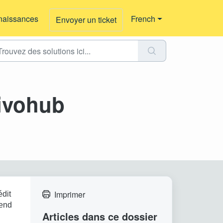
naissances
French
Envoyer un ticket
Pivohub
Imprimer
édit
pend
Articles dans ce dossier