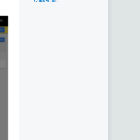
QuickBooks