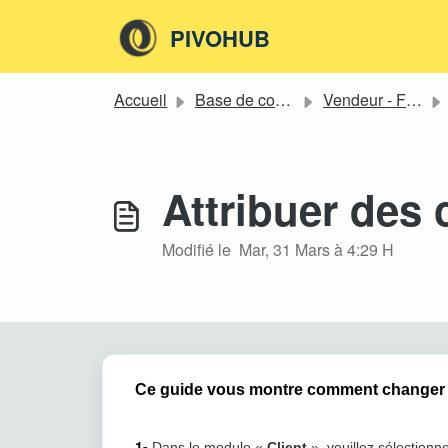
Passer au contenu principal
PIVOHUB
Accueil
Base de connaissances
Vendeur - Fournisseur
Attribuer des 
Modifié le Mar, 31 Mars à 4:29 H
Ce guide vous montre comment changer un
1-
Dans le module «
Client
», veuillez sélectionn