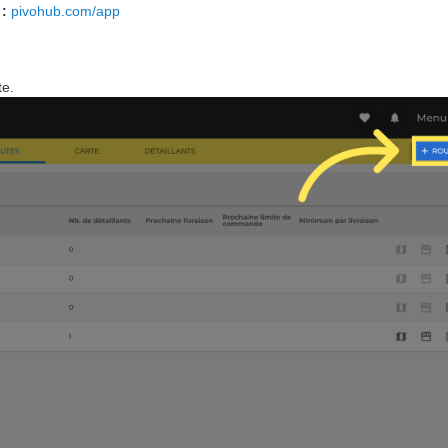
 :
pivohub.com/app
te.